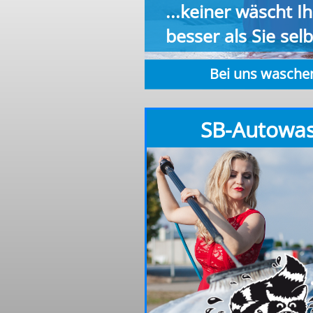
...keiner wäscht I
besser als Sie selb
Bei uns waschen
SB-Autowa