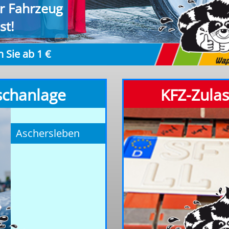
hr Fahrzeug
st!
 Sie ab 1 €
schanlage
KFZ-Zula
Aschersleben