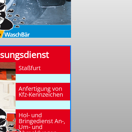
ssungsdienst
Staßfurt
Anfertigung von
Kfz-Kennzeichen
Hol- und
Bringedienst An-,
Um- und